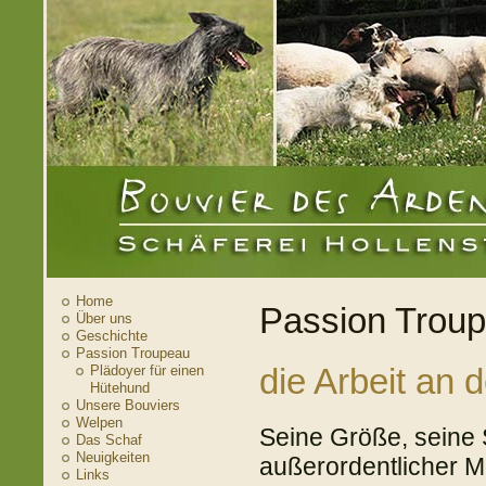
Home
Passion Trou
Über uns
Geschichte
Passion Troupeau
die Arbeit an 
Plädoyer für einen
Hütehund
Unsere Bouviers
Welpen
Seine Größe, seine 
Das Schaf
Neuigkeiten
außerordentlicher M
Links