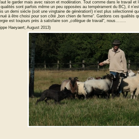
l faut le garder mais avec raison et modération. Tout comme dans le travail et le
 qualités sont parfois même un peu opposées au tempérament du BC), il n’est
is un demi siècle (soit une vingtaine de génération!) n’est plus sélectionné qu
inué à être choisi pour son côté „bon chien de ferme“. Gardons ces qualités qui 
ergie est toujours près à satisfaire son „collègue de travail“, nous……..
lippe Haeyaert; August 2013)