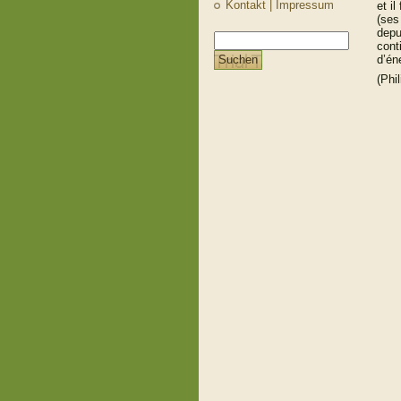
Kontakt | Impressum
et i
(ses
depu
cont
d’én
(Phi