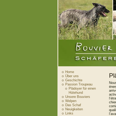
Home
Pl
Über uns
Geschichte
Nous
Passion Troupeau
éner
Plädoyer für einen
arri
Hütehund
acti
Unsere Bouviers
l’ét
Welpen
chie
Das Schaf
corr
Neuigkeiten
qual
Links
l’av